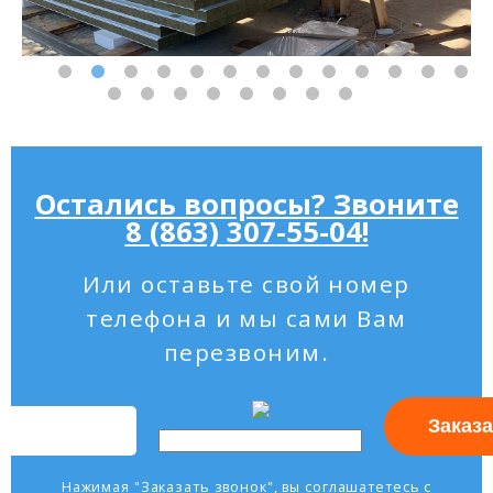
Остались вопросы? Звоните
8 (863) 307-55-04!
Или оставьте свой номер
телефона и мы сами Вам
перезвоним.
Нажимая "Заказать звонок", вы соглашатетесь с